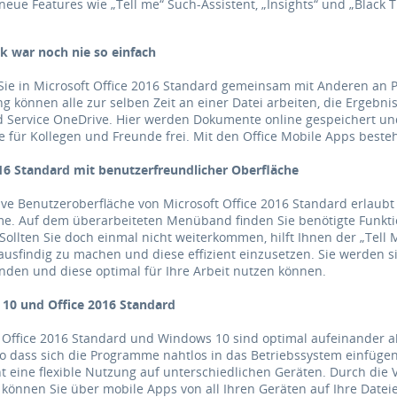
eue Features wie „Tell me“ Such-Assistent, „Insights“ und „Black
 war noch nie so einfach
Sie in Microsoft Office 2016 Standard gemeinsam mit Anderen an 
g können alle zur selben Zeit an einer Datei arbeiten, die Ergebnis
d Service OneDrive. Hier werden Dokumente online gespeichert u
te für Kollegen und Freunde frei. Mit den Office Mobile Apps besteh
16 Standard mit benutzerfreundlicher Oberfläche
tive Benutzeroberfläche von Microsoft Office 2016 Standard erlaubt
e. Auf dem überarbeiteten Menüband finden Sie benötigte Funkti
 Sollten Sie doch einmal nicht weiterkommen, hilft Ihnen der „Tell
ausfindig zu machen und diese effizient einzusetzen. Sie werden 
inden und diese optimal für Ihre Arbeit nutzen können.
10 und Office 2016 Standard
 Office 2016 Standard und Windows 10 sind optimal aufeinander 
so dass sich die Programme nahtlos in das Betriebssystem einfüge
t eine flexible Nutzung auf unterschiedlichen Geräten. Durch di
können Sie über mobile Apps von all Ihren Geräten auf Ihre Datei