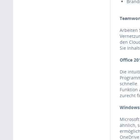
Brandn
Teamwork
Arbeiten 
Vernetzun
den Clou
Sie Inhal
Office 20
Die intui
Programm
schnelle.
Funktion 
zurecht f
Windows 
Microsoft
ähnlich, 
ermöglich
OneDrive 