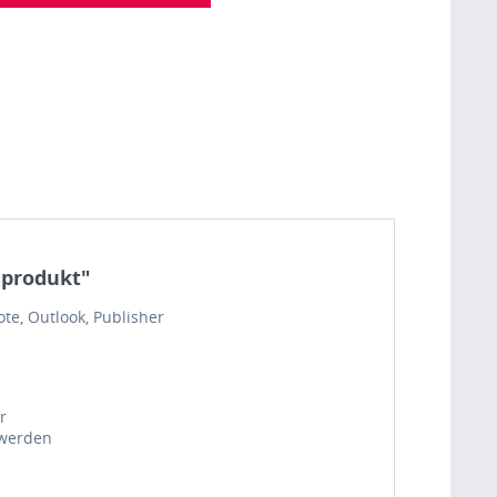
dprodukt"
ote, Outlook, Publisher
r
 werden