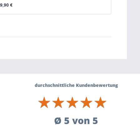
9,90 €
durchschnittliche Kundenbewertung
★
★
★
★
★
★
★
★
★
★
Ø 5 von 5