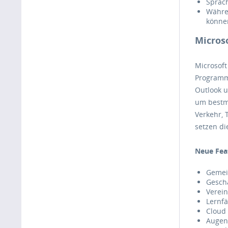
Sprac
Währen
können
Micros
Microsoft
Programme
Outlook u
um bestmö
Verkehr,
setzen di
Neue Feat
Gemei
Geschä
Verein
Lernf
Cloud 
Augen