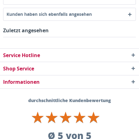
Kunden haben sich ebenfalls angesehen
Zuletzt angesehen
Service Hotline
Shop Service
Informationen
durchschnittliche Kundenbewertung
★
★
★
★
★
★
★
★
★
★
Ø 5 von 5