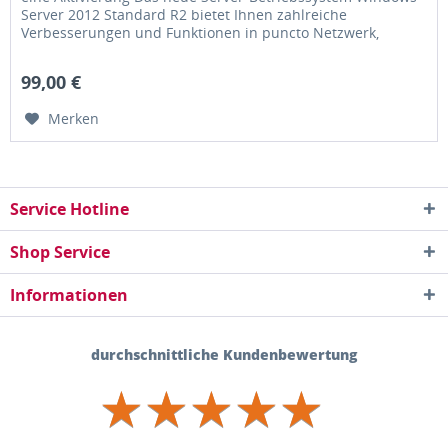
Server 2012 Standard R2 bietet Ihnen zahlreiche
Verbesserungen und Funktionen in puncto Netzwerk,
Verwaltung, Speicher,...
99,00 €
Merken
Service Hotline
Shop Service
Informationen
durchschnittliche Kundenbewertung
★
★
★
★
★
★
★
★
★
★