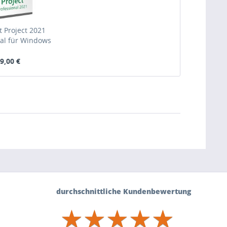
t Project 2021
nal für Windows
9,00 €
durchschnittliche Kundenbewertung
★
★
★
★
★
★
★
★
★
★