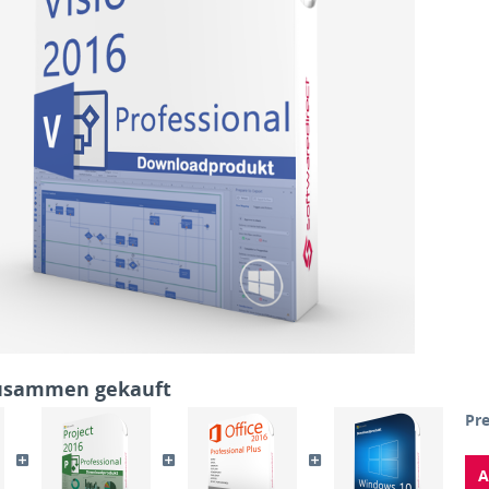
zusammen gekauft
Pre
A