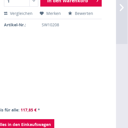
In den Warenkorb
1
Vergleichen
Merken
Bewerten
Artikel-Nr.:
SW10208
is für alle:
117,85 €
*
lles in den Einkaufswagen