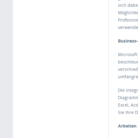
sich dabe
Möglichke
Professio
verwende
Business
Microsoft
beschleun
verschied
umfangrei
Die integ
Diagramme
Excel, Ac
Sie Ihre 
Arbeiten 