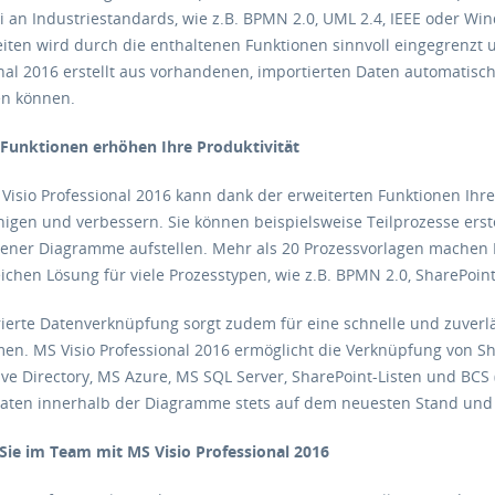
i an Industriestandards, wie z.B. BPMN 2.0, UML 2.4, IEEE oder Win
iten wird durch die enthaltenen Funktionen sinnvoll eingegrenzt und
nal 2016 erstellt aus vorhandenen, importierten Daten automatisc
n können.
-Funktionen erhöhen Ihre Produktivität
 Visio Professional 2016 kann dank der erweiterten Funktionen Ihre
igen und verbessern. Sie können beispielsweise Teilprozesse erst
ener Diagramme aufstellen. Mehr als 20 Prozessvorlagen machen M
chen Lösung für viele Prozesstypen, wie z.B. BPMN 2.0, SharePo
rierte Datenverknüpfung sorgt zudem für eine schnelle und zuver
n. MS Visio Professional 2016 ermöglicht die Verknüpfung von S
tive Directory, MS Azure, MS SQL Server, SharePoint-Listen und BCS
Daten innerhalb der Diagramme stets auf dem neuesten Stand und 
Sie im Team mit MS Visio Professional 2016