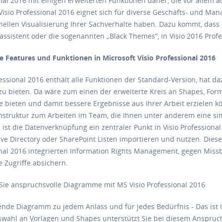
nal 2016 mit einigen erweiterten Funktionen daher, die vor allem
Visio Professional 2016 eignet sich für diverse Geschäfts- und Ma
nellen Visualisierung Ihrer Sachverhalte haben. Dazu kommt, dass e
ssistent oder die sogenannten „Black Themes“, in Visio 2016 Profe
e Features und Funktionen in Microsoft Visio Professional 2016
fessional 2016 enthält alle Funktionen der Standard-Version, hat d
zu bieten. Da wäre zum einen der erweiterte Kreis an Shapes, For
 bieten und damit bessere Ergebnisse aus Ihrer Arbeit erzielen 
truktur zum Arbeiten im Team, die Ihnen unter anderem eine sim
 ist die Datenverknüpfung ein zentraler Punkt in Visio Professional
tive Directory oder SharePoint Listen importieren und nutzen. Dies
nal 2016 integrierten Information Rights Management, gegen Miss
 Zugriffe absichern.
 Sie anspruchsvolle Diagramme mit MS Visio Professional 2016
nde Diagramm zu jedem Anlass und für jedes Bedürfnis - Das ist Ih
wahl an Vorlagen und Shapes unterstützt Sie bei diesem Anspruch ta