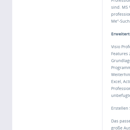
Professio
sind. MS 
professio
Me“-Sucha
Erweitert
Visio Pro
Features 
Grundlage
Programms
Weiterhin
Excel, Ac
Professio
unbefugte
Erstellen
Das passe
große Aus